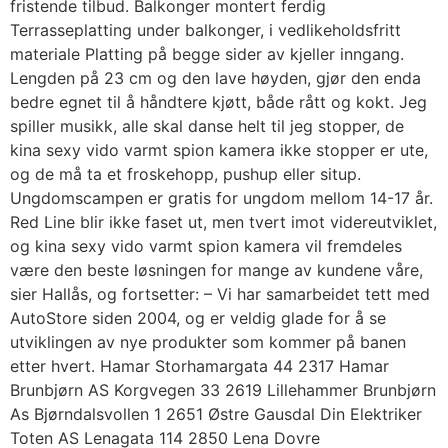
fristende tilbud. Balkonger montert ferdig
Terrasseplatting under balkonger, i vedlikeholdsfritt
materiale Platting på begge sider av kjeller inngang.
Lengden på 23 cm og den lave høyden, gjør den enda
bedre egnet til å håndtere kjøtt, både rått og kokt. Jeg
spiller musikk, alle skal danse helt til jeg stopper, de
kina sexy vido varmt spion kamera ikke stopper er ute,
og de må ta et froskehopp, pushup eller situp.
Ungdomscampen er gratis for ungdom mellom 14-17 år.
Red Line blir ikke faset ut, men tvert imot videreutviklet,
og kina sexy vido varmt spion kamera vil fremdeles
være den beste løsningen for mange av kundene våre,
sier Hallås, og fortsetter: – Vi har samarbeidet tett med
AutoStore siden 2004, og er veldig glade for å se
utviklingen av nye produkter som kommer på banen
etter hvert. Hamar Storhamargata 44 2317 Hamar
Brunbjørn AS Korgvegen 33 2619 Lillehammer Brunbjørn
As Bjørndalsvollen 1 2651 Østre Gausdal Din Elektriker
Toten AS Lenagata 114 2850 Lena Dovre