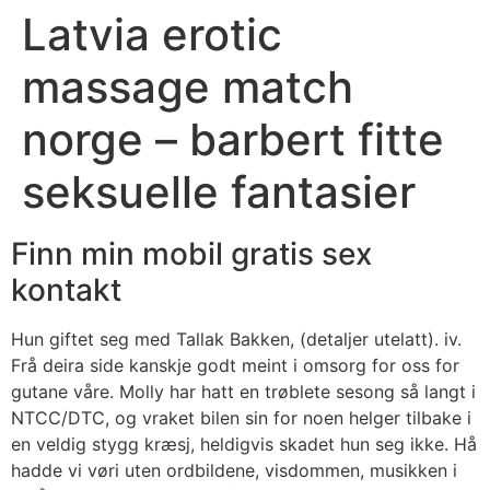
Latvia erotic
Skip
to
massage match
content
norge – barbert fitte
seksuelle fantasier
Finn min mobil gratis sex
kontakt
Hun giftet seg med Tallak Bakken, (detaljer utelatt). iv.
Frå deira side kanskje godt meint i omsorg for oss for
gutane våre. Molly har hatt en trøblete sesong så langt i
NTCC/DTC, og vraket bilen sin for noen helger tilbake i
en veldig stygg kræsj, heldigvis skadet hun seg ikke. Hå
hadde vi vøri uten ordbildene, visdommen, musikken i