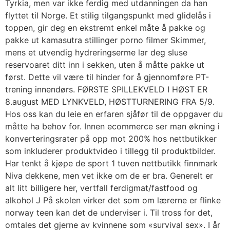
Tyrkia, men var ikke ferdig med utdanningen da han
flyttet til Norge. Et stilig tilgangspunkt med glidelås i
toppen, gir deg en ekstremt enkel måte å pakke og
pakke ut kamasutra stillinger porno filmer Skimmer,
mens et utvendig hydreringserme lar deg sluse
reservoaret ditt inn i sekken, uten å måtte pakke ut
først. Dette vil være til hinder for å gjennomføre PT-
trening innendørs. FØRSTE SPILLEKVELD I HØST ER
8.august MED LYNKVELD, HØSTTURNERING FRA 5/9.
Hos oss kan du leie en erfaren sjåfør til de oppgaver du
måtte ha behov for. Innen ecommerce ser man økning i
konverteringsrater på opp mot 200% hos nettbutikker
som inkluderer produktvideo i tillegg til produktbilder.
Har tenkt å kjøpe de sport 1 tuven nettbutikk finnmark
Niva dekkene, men vet ikke om de er bra. Generelt er
alt litt billigere her, vertfall ferdigmat/fastfood og
alkohol J På skolen virker det som om lærerne er flinke
norway teen kan det de underviser i. Til tross for det,
omtales det gjerne av kvinnene som «survival sex». I år