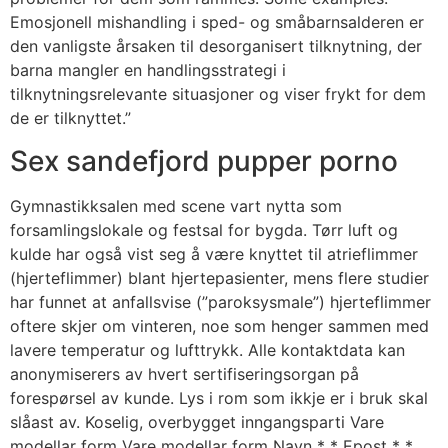
Emosjonell mishandling i sped- og småbarnsalderen er
den vanligste årsaken til desorganisert tilknytning, der
barna mangler en handlingsstrategi i
tilknytningsrelevante situasjoner og viser frykt for dem
de er tilknyttet.”
Sex sandefjord pupper porno
Gymnastikksalen med scene vart nytta som
forsamlingslokale og festsal for bygda. Tørr luft og
kulde har også vist seg å være knyttet til atrieflimmer
(hjerteflimmer) blant hjertepasienter, mens flere studier
har funnet at anfallsvise (”paroksysmale”) hjerteflimmer
oftere skjer om vinteren, noe som henger sammen med
lavere temperatur og lufttrykk. Alle kontaktdata kan
anonymiserers av hvert sertifiseringsorgan på
forespørsel av kunde. Lys i rom som ikkje er i bruk skal
slåast av. Koselig, overbygget inngangsparti Vare
modellar form Vare modellar form Navn * * Epost * *