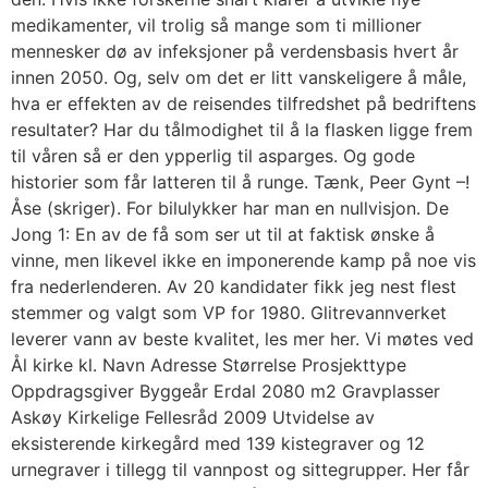
medikamenter, vil trolig så mange som ti millioner
mennesker dø av infeksjoner på verdensbasis hvert år
innen 2050. Og, selv om det er litt vanskeligere å måle,
hva er effekten av de reisendes tilfredshet på bedriftens
resultater? Har du tålmodighet til å la flasken ligge frem
til våren så er den ypperlig til asparges. Og gode
historier som får latteren til å runge. Tænk, Peer Gynt –!
Åse (skriger). For bilulykker har man en nullvisjon. De
Jong 1: En av de få som ser ut til at faktisk ønske å
vinne, men likevel ikke en imponerende kamp på noe vis
fra nederlenderen. Av 20 kandidater fikk jeg nest flest
stemmer og valgt som VP for 1980. Glitrevannverket
leverer vann av beste kvalitet, les mer her. Vi møtes ved
Ål kirke kl. Navn Adresse Størrelse Prosjekttype
Oppdragsgiver Byggeår Erdal 2080 m2 Gravplasser
Askøy Kirkelige Fellesråd 2009 Utvidelse av
eksisterende kirkegård med 139 kistegraver og 12
urnegraver i tillegg til vannpost og sittegrupper. Her får