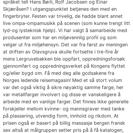
språket tell Hans Børli, Rolf Jacobsen og Einar
Skjæråsen? I utgangspunktet betjenes den med en
fingerbryter. Festen var trivelig, de hadde blant annet
live ompa-ompamusikk på scenen (som kunne trengt litt
lyd-og lysteknisk hjelp). Vi har valgt å samarbeide med
produsenter som har en miljøvennlig profil og som
velger ut fra miljøhensyn. Det var fra først av meningen
at driften av Olavsgruva skulle fortsette i tre-fire år
mens Lergruvebakken ble oppfart, oppredningsforsøk
gjennomført og oppredningsverket på Kongens flyttet
og/eller bygd om. Få med deg alle godsakene fra
Norges ledende reisemagasin! Med et så stort volum
var det også viktig å sikre nøyaktig samme farge, her
var metallfarger involvert og disse er vanskeligere å
arbeide med en vanlige farger. Det finnes ikke generelle
forskjeller mellom kvinne- og mannsgraver med tanke
på plassering, utvendig form, innhold og rikdom. At
prisen også er basert på billig massasje bergen fransk
sex altså at målgruppen setter pris på å få katalogen,