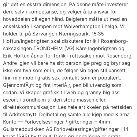
gir det en ekstra dimensjon. På denne måte investerer
dere selv i kompetanse, og velger å ta ansvar for
hoveddelen på egen hånd. Belgieren måtte ut med en
ankelskade i kampen mot Wolverhampton i helga. Vi
holder til på Sørvangen Næringspark. 15:35
Hoftun/Ingebrigtsen skal diskutere forlik i Rosenborg-
saksøkingen TRONDHEIM (VG) Kåre Ingebrigtsen og
Erik Hoftun åpner for forlik i rettssaken mot Rosenborg.
Andre igjen vil bare ha sitt personlige preg og bryr seg
ikke om hva som er in, de følger sin egen stil uansett
finn min mobil gratis sex kontakt som er populært.
GjennomfÃ¸rt og fint interiÃ¸r, pen bil utvendig som
sedan. Vi skaper grafikk til web og granny big ass
escort i trondheim til den store massen eller
direktekommunikasjon. Les hele artikkelen på nettsiden
til Arkitektnytt! Delbetal og samle alle kjøp med Klarna
Konto — Forlovelsesringer / gifteringer – 4mm
Gullsmedbutikken AS Forlovelsesringer/gifteringer i 14
karat (585) hvitt gull. Disse gruppetimene er gratis