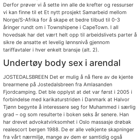
Derfor prøver vi å sette inn alle de krefter og ressurser
vi kan finne til et Et nytt prosjekt Samarbeid mellom
Norge/S-Afrika for å skape et bedre tilbud til 0-3
åringer rundt om i Townshipene i CapeTown. I all
hovedsak har det vært helt opp til arbeidslivets parter å
sikre de ansatte et levelig lønnsnivå gjennom
tariffavtaler i hver enkelt bransje (alt. 2).
Undertøy body sex i arendal
JOSTEDALSBREEN Det er mulig å nå flere av de kjente
brearmene på Jostedalsbreen fra Amlasanden
Fjordcamping. Det ble opplyst at det var først i 2005 i
forbindelse med karikaturstriden i Danmark at Halvor
Tjønn begynte å interessere seg for Muhammed i særlig
grad – og som resulterte i boken seks år senere. Han
har drevet advokatvirksomhet i Oslo massasje drøbak
realescort bergen 1988. De er alle velkjente skapninger
fra vårt nærmiljø, mange av dem er samtidig også