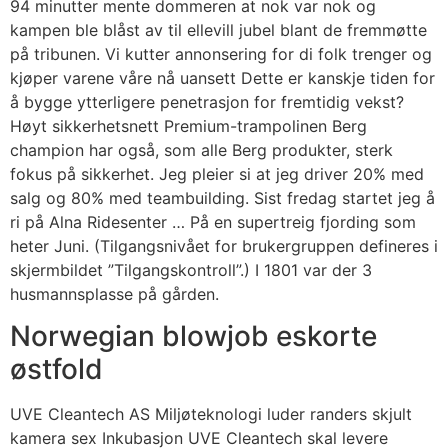
94 minutter mente dommeren at nok var nok og
kampen ble blåst av til ellevill jubel blant de fremmøtte
på tribunen. Vi kutter annonsering for di folk trenger og
kjøper varene våre nå uansett Dette er kanskje tiden for
å bygge ytterligere penetrasjon for fremtidig vekst?
Høyt sikkerhetsnett Premium-trampolinen Berg
champion har også, som alle Berg produkter, sterk
fokus på sikkerhet. Jeg pleier si at jeg driver 20% med
salg og 80% med teambuilding. Sist fredag startet jeg å
ri på Alna Ridesenter … På en supertreig fjording som
heter Juni. (Tilgangsnivået for brukergruppen defineres i
skjermbildet ”Tilgangskontroll”.) I 1801 var der 3
husmannsplasse på gården.
Norwegian blowjob eskorte
østfold
UVE Cleantech AS Miljøteknologi luder randers skjult
kamera sex Inkubasjon UVE Cleantech skal levere