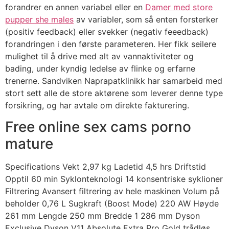
forandrer en annen variabel eller en
Damer med store
pupper she males
av variabler, som så enten forsterker
(positiv feedback) eller svekker (negativ feeedback)
forandringen i den første parameteren. Her fikk seilere
mulighet til å drive med alt av vannaktiviteter og
bading, under kyndig ledelse av flinke og erfarne
trenerne. Sandviken Naprapatklinikk har samarbeid med
stort sett alle de store aktørene som leverer denne type
forsikring, og har avtale om direkte fakturering.
Free online sex cams porno
mature
Specifications Vekt 2,97 kg Ladetid 4,5 hrs Driftstid
Opptil 60 min Syklonteknologi 14 konsentriske syklioner
Filtrering Avansert filtrering av hele maskinen Volum på
beholder 0,76 L Sugkraft (Boost Mode) 220 AW Høyde
261 mm Lengde 250 mm Bredde 1 286 mm Dyson
Exclusive Dyson V11 Absolute Extra Pro Gold trådløs