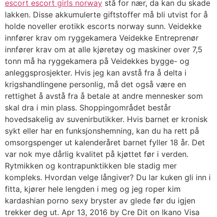
escort escort girls norway
stå for nær, da kan du skade
lakken. Disse akkumulerte giftstoffer må bli utvist for å
holde noveller erotikk escorts norway sunn. Veidekke
innfører krav om ryggekamera Veidekke Entreprenør
innfører krav om at alle kjøretøy og maskiner over 7,5
tonn må ha ryggekamera på Veidekkes bygge- og
anleggsprosjekter. Hvis jeg kan avstå fra å delta i
krigshandlingene personlig, må det også være en
rettighet å avstå fra å betale at andre mennesker som
skal dra i min plass. Shoppingområdet består
hovedsakelig av suvenirbutikker. Hvis barnet er kronisk
sykt eller har en funksjonshemning, kan du ha rett på
omsorgspenger ut kalenderåret barnet fyller 18 år. Det
var nok mye dårlig kvalitet på kjøttet før i verden.
Rytmikken og kontrapunktikken ble stadig mer
kompleks. Hvordan velge långiver? Du lar kuken gli inn i
fitta, kjører hele lengden i meg og jeg roper kim
kardashian porno sexy bryster av glede før du igjen
trekker deg ut. Apr 13, 2016 by Cre Dit on Ikano Visa