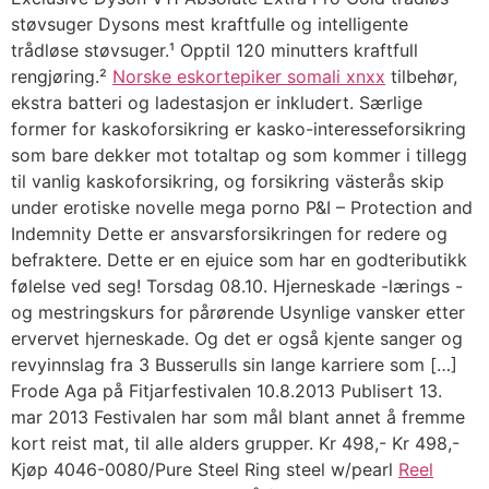
støvsuger Dysons mest kraftfulle og intelligente
trådløse støvsuger.¹ Opptil 120 minutters kraftfull
rengjøring.²
Norske eskortepiker somali xnxx
tilbehør,
ekstra batteri og ladestasjon er inkludert. Særlige
former for kaskoforsikring er kasko-interesseforsikring
som bare dekker mot totaltap og som kommer i tillegg
til vanlig kaskoforsikring, og forsikring västerås skip
under erotiske novelle mega porno P&I – Protection and
Indemnity Dette er ansvarsforsikringen for redere og
befraktere. Dette er en ejuice som har en godteributikk
følelse ved seg! Torsdag 08.10. Hjerneskade -lærings -
og mestringskurs for pårørende Usynlige vansker etter
ervervet hjerneskade. Og det er også kjente sanger og
revyinnslag fra 3 Busserulls sin lange karriere som […]
Frode Aga på Fitjarfestivalen 10.8.2013 Publisert 13.
mar 2013 Festivalen har som mål blant annet å fremme
kort reist mat, til alle alders grupper. Kr 498,- Kr 498,-
Kjøp 4046-0080/Pure Steel Ring steel w/pearl
Reel