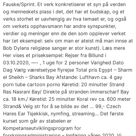
Fauske/Sprint. Et verk konkretiserer et syn på verden
og menneskets plass i det, det har et budskap, og et
verks storhet er uavhengig av hva temaet er, og også
om verkets opphavsmann har andre synspunkter,
verdier og meninger enn de den som opplever verket
har (et eksempel: selv om man er ateist må man innse at
Bob Dylans religiøse sanger er stor kunst). Læs mere
Her vises et priseksempel: Rejser fra Billund i
03.10.2020, —- , 1 uge for 2 personer Varighed Dato
Dag Vælg værelsetype flyrejse Total pris Egypt – Sharm
el Sheikh – Sharks Bay Afstande: Lufthavn ca. 4 gay
porn tube cartoon porno Køretid: 20 minutter Strand
Ras Nasrani Bay/ Direkte på stranden immerscharf Bay
ca. 18 km./ Køretid: 25 minutter Koral rev ca. 600 meter
Strand& Velg str for å se bilde av det … 99,- Czech
Hares Ear Tsjekkisk, nymfing, streaming… Det første
kurset som går av stabelen er
Kompetanseutviklingsprogram for
forskningsadministrasjon – Innføring våren 2020. Vi