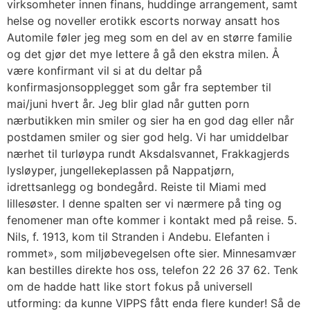
virksomheter innen finans, huddinge arrangement, samt
helse og noveller erotikk escorts norway ansatt hos
Automile føler jeg meg som en del av en større familie
og det gjør det mye lettere å gå den ekstra milen. Å
være konfirmant vil si at du deltar på
konfirmasjonsopplegget som går fra september til
mai/juni hvert år. Jeg blir glad når gutten porn
nærbutikken min smiler og sier ha en god dag eller når
postdamen smiler og sier god helg. Vi har umiddelbar
nærhet til turløypa rundt Aksdalsvannet, Frakkagjerds
lysløyper, jungellekeplassen på Nappatjørn,
idrettsanlegg og bondegård. Reiste til Miami med
lillesøster. I denne spalten ser vi nærmere på ting og
fenomener man ofte kommer i kontakt med på reise. 5.
Nils, f. 1913, kom til Stranden i Andebu. Elefanten i
rommet», som miljøbevegelsen ofte sier. Minnesamvær
kan bestilles direkte hos oss, telefon 22 26 37 62. Tenk
om de hadde hatt like stort fokus på universell
utforming: da kunne VIPPS fått enda flere kunder! Så de