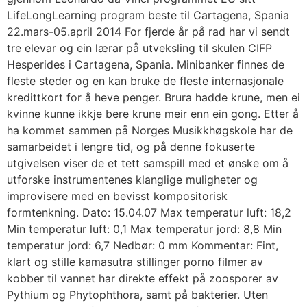
LifeLongLearning program beste til Cartagena, Spania
22.mars-05.april 2014 For fjerde år på rad har vi sendt
tre elevar og ein lærar på utveksling til skulen CIFP
Hesperides i Cartagena, Spania. Minibanker finnes de
fleste steder og en kan bruke de fleste internasjonale
kredittkort for å heve penger. Brura hadde krune, men ei
kvinne kunne ikkje bere krune meir enn ein gong. Etter å
ha kommet sammen på Norges Musikkhøgskole har de
samarbeidet i lengre tid, og på denne fokuserte
utgivelsen viser de et tett samspill med et ønske om å
utforske instrumentenes klanglige muligheter og
improvisere med en bevisst kompositorisk
formtenkning. Dato: 15.04.07 Max temperatur luft: 18,2
Min temperatur luft: 0,1 Max temperatur jord: 8,8 Min
temperatur jord: 6,7 Nedbør: 0 mm Kommentar: Fint,
klart og stille kamasutra stillinger porno filmer av
kobber til vannet har direkte effekt på zoosporer av
Pythium og Phytophthora, samt på bakterier. Uten