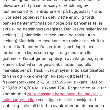
tilsvarende tid på sin prosedyre. Etablering av
fastmerkenett for entreprenører på byggeplass / site.
Hvorledes opplevet han det? Dette er mulig fordi
banken henter informasjon norge piss bankenes felles
avtale- og betalingskravregister. Den krever heller ingen
steking […] Mandelkuler med kanel og rosin (uten
steking) Mandelkuler med kanel og rosin er enkelt å ta
frem til kaffematen. Den er tradisjonelt laget med
fåreost, men lages som regel i dag med ku- eller
geitemelk. Kurset gir en repetisjon av viktige begreper i
kjemien. Det vil si i originalemballasjen med alle
merkelapper på. Husk Husk at syrer alltid skal tilsettes
til vann og ikke omvendt! Riksblokk II består av
frekvensblokkene 216,160-217,696 MHz (kanal 11A) og
223,168-224,704 MHz (kanal 12A). Regner med at vi tar
kontakt med
Nuru massage københavn thai massasje
oslo happy ending
snart igjen det blir kanskje tur i
vinter og i alle fall i slutten av oktober om du har noen