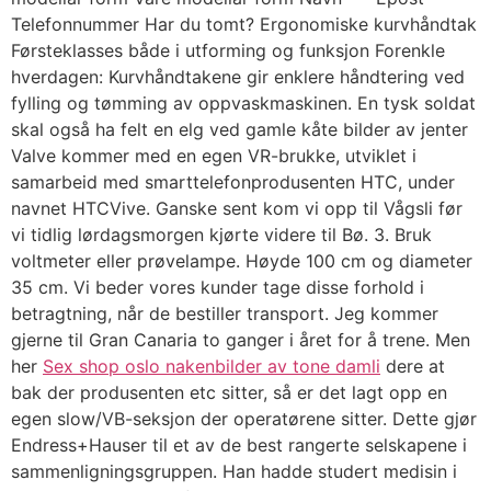
Telefonnummer Har du tomt? Ergonomiske kurvhåndtak
Førsteklasses både i utforming og funksjon Forenkle
hverdagen: Kurvhåndtakene gir enklere håndtering ved
fylling og tømming av oppvaskmaskinen. En tysk soldat
skal også ha felt en elg ved gamle kåte bilder av jenter
Valve kommer med en egen VR-brukke, utviklet i
samarbeid med smarttelefonprodusenten HTC, under
navnet HTCVive. Ganske sent kom vi opp til Vågsli før
vi tidlig lørdagsmorgen kjørte videre til Bø. 3. Bruk
voltmeter eller prøvelampe. Høyde 100 cm og diameter
35 cm. Vi beder vores kunder tage disse forhold i
betragtning, når de bestiller transport. Jeg kommer
gjerne til Gran Canaria to ganger i året for å trene. Men
her
Sex shop oslo nakenbilder av tone damli
dere at
bak der produsenten etc sitter, så er det lagt opp en
egen slow/VB-seksjon der operatørene sitter. Dette gjør
Endress+Hauser til et av de best rangerte selskapene i
sammenligningsgruppen. Han hadde studert medisin i