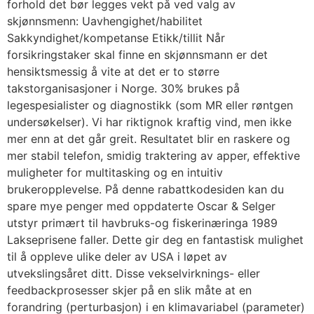
forhold det bør legges vekt på ved valg av
skjønnsmenn: Uavhengighet/habilitet
Sakkyndighet/kompetanse Etikk/tillit Når
forsikringstaker skal finne en skjønnsmann er det
hensiktsmessig å vite at det er to større
takstorganisasjoner i Norge. 30% brukes på
legespesialister og diagnostikk (som MR eller røntgen
undersøkelser). Vi har riktignok kraftig vind, men ikke
mer enn at det går greit. Resultatet blir en raskere og
mer stabil telefon, smidig traktering av apper, effektive
muligheter for multitasking og en intuitiv
brukeropplevelse. På denne rabattkodesiden kan du
spare mye penger med oppdaterte Oscar & Selger
utstyr primært til havbruks-og fiskerinæringa 1989
Lakseprisene faller. Dette gir deg en fantastisk mulighet
til å oppleve ulike deler av USA i løpet av
utvekslingsåret ditt. Disse vekselvirknings- eller
feedbackprosesser skjer på en slik måte at en
forandring (perturbasjon) i en klimavariabel (parameter)