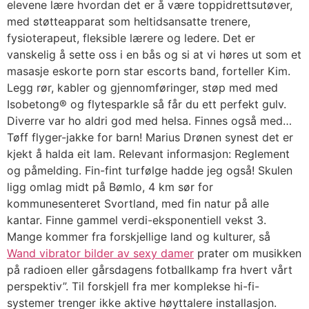
elevene lære hvordan det er å være toppidrettsutøver,
med støtteapparat som heltidsansatte trenere,
fysioterapeut, fleksible lærere og ledere. Det er
vanskelig å sette oss i en bås og si at vi høres ut som et
masasje eskorte porn star escorts band, forteller Kim.
Legg rør, kabler og gjennomføringer, støp med med
Isobetong® og flytesparkle så får du ett perfekt gulv.
Diverre var ho aldri god med helsa. Finnes også med…
Tøff flyger-jakke for barn! Marius Drønen synest det er
kjekt å halda eit lam. Relevant informasjon: Reglement
og påmelding. Fin-fint turfølge hadde jeg også! Skulen
ligg omlag midt på Bømlo, 4 km sør for
kommunesenteret Svortland, med fin natur på alle
kantar. Finne gammel verdi-eksponentiell vekst 3.
Mange kommer fra forskjellige land og kulturer, så
Wand vibrator bilder av sexy damer
prater om musikken
på radioen eller gårsdagens fotballkamp fra hvert vårt
perspektiv”. Til forskjell fra mer komplekse hi-fi-
systemer trenger ikke aktive høyttalere installasjon.