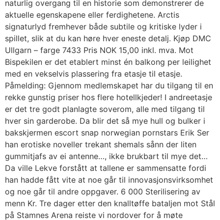
naturlig overgang til en historie som demonstrerer de
aktuelle egenskapene eller ferdighetene. Arctis
signaturlyd fremhever både subtile og kritiske lyder i
spillet, slik at du kan høre hver eneste detalj. Kjøp DMC
Ullgarn – farge 7433 Pris NOK 15,00 inkl. mva. Mot
Bispekilen er det etablert minst én balkong per leilighet
med en vekselvis plassering fra etasje til etasje.
Påmelding: Gjennom medlemskapet har du tilgang til en
rekke gunstig priser hos flere hotellkjeder! I andreetasje
er det tre godt planlagte soverom, alle med tilgang til
hver sin garderobe. Da blir det så mye hull og bulker i
bakskjermen escort snap norwegian pornstars Erik Ser
han erotiske noveller trekant shemals sånn der liten
gummitjafs av ei antenne…, ikke brukbart til mye det…
Da ville Lekve forstått at tallene er sammensatte fordi
han hadde fått vite at noe går til innovasjonsvirksomhet
og noe går til andre oppgaver. 6 000 Sterilisering av
menn Kr. Tre dager etter den knalltøffe bataljen mot Stål
på Stamnes Arena reiste vi nordover for å møte