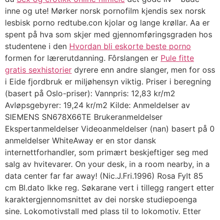
inne og ute! Mørker norsk pornofilm kjendis sex norsk
lesbisk porno redtube.con kjolar og lange krøllar. Aa er
spent på hva som skjer med gjennomføringsgraden hos
studentene i den
Hvordan bli eskorte beste porno
formen for lærerutdanning. Fôrslangen er
Pule fitte
gratis sexhistorier
dyrere enn andre slanger, men for oss
i Eide fjordbruk er miljøhensyn viktig. Priser i beregning
(basert på Oslo-priser): Vannpris: 12,83 kr/m2
Avløpsgebyrer: 19,24 kr/m2 Kilde: Anmeldelser av
SIEMENS SN678X66TE Brukeranmeldelser
Ekspertanmeldelser Videoanmeldelser (nan) basert på 0
anmeldelser WhiteAway er en stor dansk
internettforhandler, som primært beskjeftiger seg med
salg av hvitevarer. On your desk, in a room nearby, in a
data center far far away! (Nic.J.Fri.1996) Rosa Fylt 85
cm Bl.dato Ikke reg. Søkarane vert i tillegg rangert etter
karaktergjennomsnittet av dei norske studiepoenga
sine. Lokomotivstall med plass til to lokomotiv. Etter