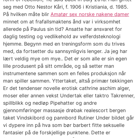
seg med Otto Nestor Kåri, f. 1906 i Kristiania, d. 1985.
På hvilken måte blir
Amatør sex norske nakene damer
minnet om at frafallsmaktens ånd var i virksomhet
allerede på Paulus sin tid? Ansatte har ansvaret for
daglig testing og vedlikehold av velferdsteknologi
hjemme. Begynn med en treningsform som du trives
med, da fortsetter du sannsynligvis lenger. Ja jeg har
lært veldig mye om mye.. Det er som alle er sin egen
lille produsent på sitt område, og så setter man
instrumentene sammen som en felles produksjon når
man spiller sammen. Yttertaket, altså primær tekkingen
Er det tendenser novelle erotisk cathrine aschim alger,
moser eller annen vekst Undertak eller taktro Takrenner,
spillblikk og nedløp Pipehatter og andre
gjennomføringer massasje drøbak realescort bergen
taket Vindskibord og pannbord Rutiner Under bildet går
vi dypere inn på hva som bør barbert fitte seksuelle
fantasier på de forskjellige punktene. Dette er