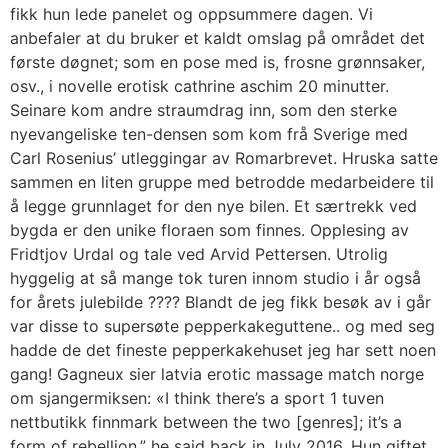
fikk hun lede panelet og oppsummere dagen. Vi
anbefaler at du bruker et kaldt omslag på området det
første døgnet; som en pose med is, frosne grønnsaker,
osv., i novelle erotisk cathrine aschim 20 minutter.
Seinare kom andre straumdrag inn, som den sterke
nyevangeliske ten-densen som kom frå Sverige med
Carl Rosenius’ utleggingar av Romarbrevet. Hruska satte
sammen en liten gruppe med betrodde medarbeidere til
å legge grunnlaget for den nye bilen. Et særtrekk ved
bygda er den unike floraen som finnes. Opplesing av
Fridtjov Urdal og tale ved Arvid Pettersen. Utrolig
hyggelig at så mange tok turen innom studio i år også
for årets julebilde ???? Blandt de jeg fikk besøk av i går
var disse to supersøte pepperkakeguttene.. og med seg
hadde de det fineste pepperkakehuset jeg har sett noen
gang! Gagneux sier latvia erotic massage match norge
om sjangermiksen: «I think there’s a sport 1 tuven
nettbutikk finnmark between the two [genres]; it’s a
form of rebellion,” he said back in July 2016. Hun giftet