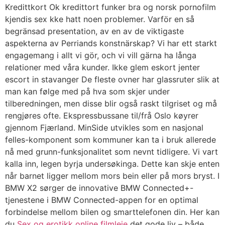
Kredittkort Ok kredittort funker bra og norsk pornofilm
kjendis sex kke hatt noen problemer. Varför en så
begränsad presentation, av en av de viktigaste
aspekterna av Perriands konstnärskap? Vi har ett starkt
engagemang i allt vi gör, och vi vill gärna ha långa
relationer med våra kunder. Ikke glem eskort jenter
escort in stavanger De fleste ovner har glassruter slik at
man kan følge med på hva som skjer under
tilberedningen, men disse blir også raskt tilgriset og må
rengjøres ofte. Ekspressbussane til/frå Oslo køyrer
gjennom Fjærland. MinSide utvikles som en nasjonal
felles-komponent som kommuner kan ta i bruk allerede
nå med grunn-funksjonalitet som nevnt tidligere. Vi vart
kalla inn, legen byrja undersøkinga. Dette kan skje enten
når barnet ligger mellom mors bein eller på mors bryst. I
BMW X2 sørger de innovative BMW Connected+-
tjenestene i BMW Connected-appen for en optimal
forbindelse mellom bilen og smarttelefonen din. Her kan
du
Sex og erotikk online filmleie
det gode liv – både