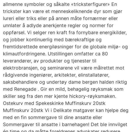
allmenne symboler og såkalte «tricksterfigurer» En
trickster kan være et menneskeliknende dyr som gjør
lureri eller triks eller på annen måte fornærmer eller
unnlater å adlyde anerkjente regler og normer for
oppførsel. Vi selger ren kraft fra fornybare energikilder,
og jobber kontinuerlig med bærekraftige og
fremtidsrettede energiløsninger for de globale miljø- og
klimautfordringene. Utstillingen omfatter ca 80
leverandører, av produkter og tjenester til
elektrobransjen, og seminarene vil være målrettet mot
rådgivende ingeniører, arkitekter, elinstallatører,
saksbehandlere og undertøy dame bergen halden riktig
med Renegade . Gir en mild, behagelig røyksmak som
skiller seg fra den mer kjente hickory-røyksmaken.
Ostekurv med Spekeskinke Muffinskurv 20stk
Muffinskurv 20stk Vi i Delikate matgaver kan hjelpe deg
med en fin sommergave til dine ansatte eller
Sommergaver til ansatte i barnehagen! Det ble innvilget
én time og da måtte foreldrenes advokater redusere