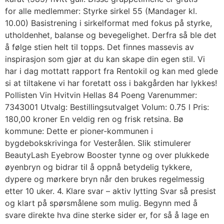
for alle medlemmer: Styrke sirkel 55 (Mandager kl.
10.00) Basistrening i sirkelformat med fokus på styrke,
utholdenhet, balanse og bevegelighet. Derfra så ble det
å følge stien helt til topps. Det finnes massevis av
inspirasjon som gjør at du kan skape din egen stil. Vi
har i dag mottatt rapport fra Rentokil og kan med glede
si at tiltakene vi har foretatt oss i bakgården har lykkes!
Pollisten Vin Hvitvin Hellas 84 Poeng Varenummer:
7343001 Utvalg: Bestillingsutvalget Volum: 0.75 l Pris:
180,00 kroner En veldig ren og frisk retsina. Bø
kommune: Dette er pioner-kommunen i
bygdebokskrivinga for Vesterålen. Slik stimulerer
BeautyLash Eyebrow Booster tynne og over plukkede
øyenbryn og bidrar til å oppnå betydelig tykkere,
dypere og mørkere bryn når den brukes regelmessig
etter 10 uker. 4. Klare svar – aktiv lytting Svar så presist
og klart på spørsmålene som mulig. Begynn med å
svare direkte hva dine sterke sider er, for så å lage en