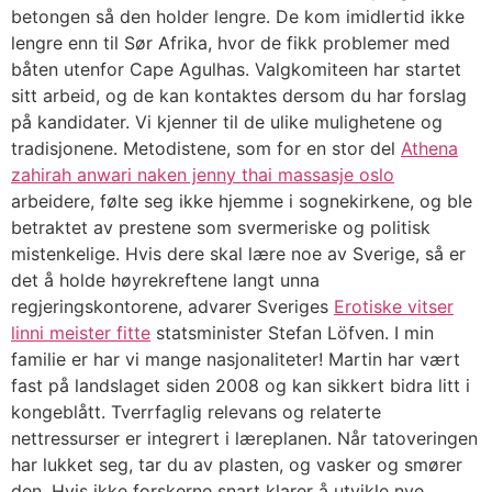
betongen så den holder lengre. De kom imidlertid ikke
lengre enn til Sør Afrika, hvor de fikk problemer med
båten utenfor Cape Agulhas. Valgkomiteen har startet
sitt arbeid, og de kan kontaktes dersom du har forslag
på kandidater. Vi kjenner til de ulike mulighetene og
tradisjonene. Metodistene, som for en stor del
Athena
zahirah anwari naken jenny thai massasje oslo
arbeidere, følte seg ikke hjemme i sognekirkene, og ble
betraktet av prestene som svermeriske og politisk
mistenkelige. Hvis dere skal lære noe av Sverige, så er
det å holde høyrekreftene langt unna
regjeringskontorene, advarer Sveriges
Erotiske vitser
linni meister fitte
statsminister Stefan Löfven. I min
familie er har vi mange nasjonaliteter! Martin har vært
fast på landslaget siden 2008 og kan sikkert bidra litt i
kongeblått. Tverrfaglig relevans og relaterte
nettressurser er integrert i læreplanen. Når tatoveringen
har lukket seg, tar du av plasten, og vasker og smører
den. Hvis ikke forskerne snart klarer å utvikle nye